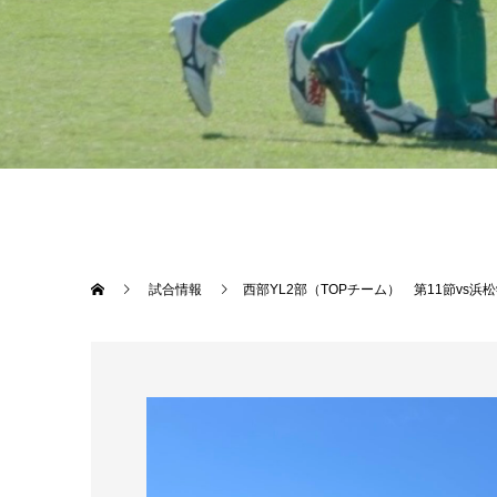
試合情報
西部YL2部（TOPチーム） 第11節vs浜