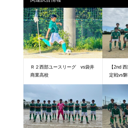
Ｒ２西部ユースリーグ vs袋井
【2nd
商業高校
定戦vs磐田