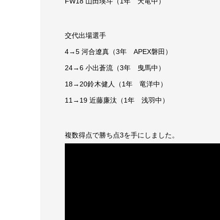
FW18 山田瑛斗（1年 天竜中）
交代出場選手
4→5 河合遼真（3年 APEX磐田）
24→6 小出蒼流（3年 曳馬中）
18→20鈴木健人（1年 竜洋中）
11→19 近藤廉汰（1年 浅羽中）
複数得点で勝ち点3を手にしました。