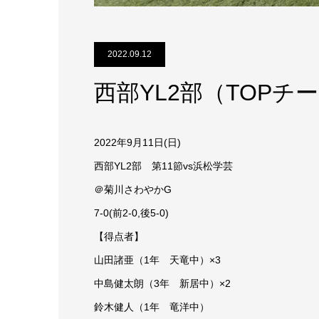
2022.09.12
西部YL2部（TOPチ
2022年9月11日(日)
西部YL2部 第11節vs浜松学芸
＠菊川さわやかG
7-0(前2-0,後5-0)
【得点者】
山田諸亜（1年 天竜中）×3
中島健太朗（3年 新居中）×2
鈴木健人（1年 竜洋中）