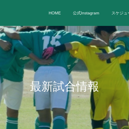
HOME
公式Instagram
スケジュ
最
新
試
合
情
報