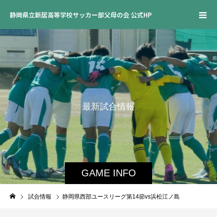
静岡県立新居高等学校サッカー部父母の会 公式HP
最
新
試
合
情
報
GAME INFO
試合情報
静岡県西部ユースリーグ第14節vs浜松江ノ島