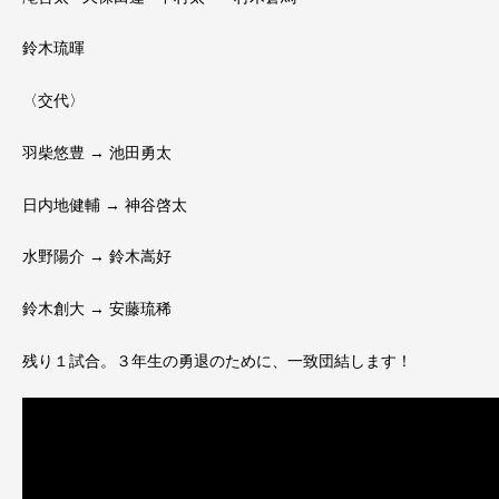
鈴木琉暉
〈交代〉
羽柴悠豊 → 池田勇太
日内地健輔 → 神谷啓太
水野陽介 → 鈴木嵩好
鈴木創大 → 安藤琉稀
残り１試合。３年生の勇退のために、一致団結します！