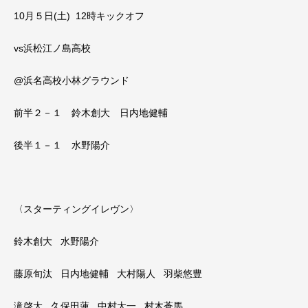
10月５日(土) 12時キックオフ
vs浜松江ノ島高校
@浜名高校小林グラウンド
前半２－１ 鈴木創大 日内地健輔
後半１－１ 水野陽介
〈スターティングイレヴン〉
鈴木創大 水野陽介
藤原旬汰 日内地健輔 大村陽人 羽柴悠豊
滝啓太 久保田蓮 中村太一 村木蒼馬