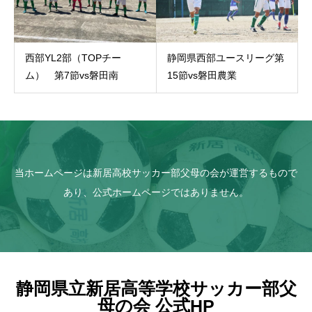
西部YL2部（TOPチー
静岡県西部ユースリーグ第
ム） 第7節vs磐田南
15節vs磐田農業
当ホームページは新居高校サッカー部父母の会が運営するもので
あり、公式ホームページではありません。
静岡県立新居高等学校サッカー部父
母の会 公式HP