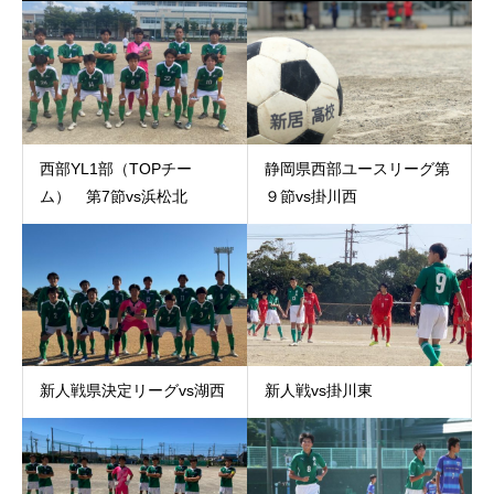
西部YL1部（TOPチー
静岡県西部ユースリーグ第
ム） 第7節vs浜松北
９節vs掛川西
新人戦県決定リーグvs湖西
新人戦vs掛川東