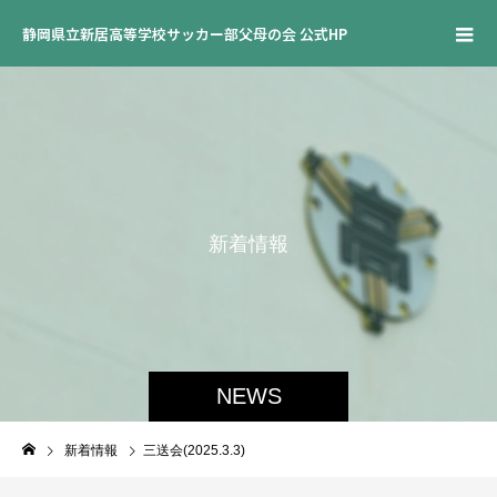
静岡県立新居高等学校サッカー部父母の会 公式HP
新
着
情
報
NEWS
新着情報
三送会(2025.3.3)