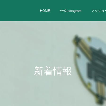
HOME
公式Instagram
スケジュ
新
着
情
報