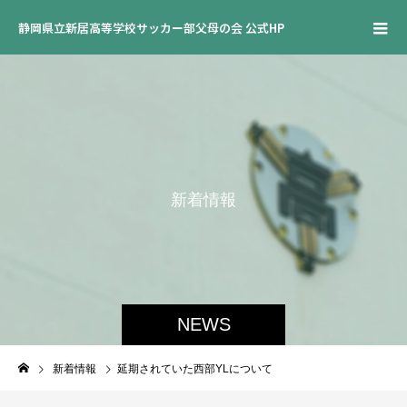
静岡県立新居高等学校サッカー部父母の会 公式HP
新
着
情
報
NEWS
新着情報
延期されていた西部YLについて