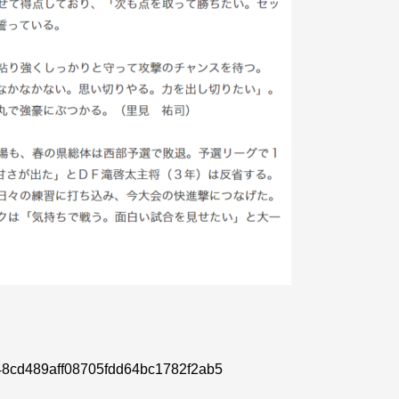
3548cd489aff08705fdd64bc1782f2ab5