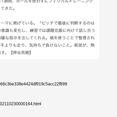
c9cb66c3be338e4424df919c5acc22f899
/202110230000164.html