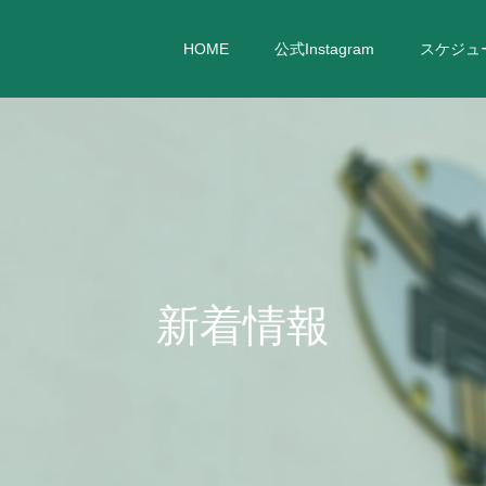
HOME
公式Instagram
スケジュ
新
着
情
報