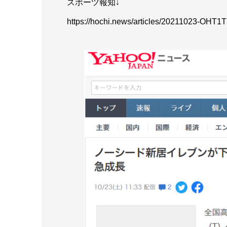
スポーツ報知↓
https://hochi.news/articles/20211023-OHT1