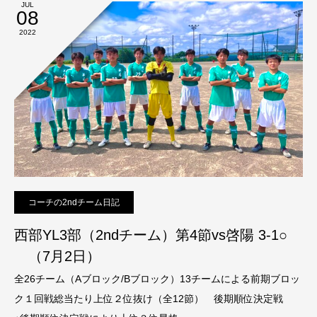
JUL
08
2022
コーチの2ndチーム日記
西部YL3部（2ndチーム）第4節vs啓陽 3-1○
（7月2日）
全26チーム（Aブロック/Bブロック）13チームによる前期ブロッ
ク１回戦総当たり上位２位抜け（全12節） 後期順位決定戦