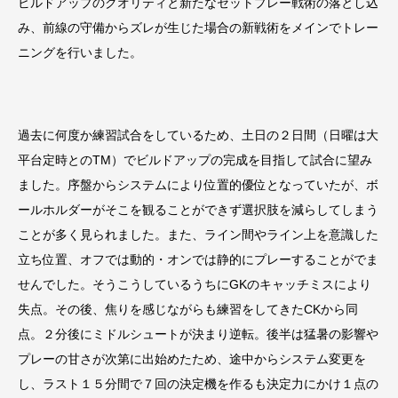
ビルドアップのクオリティと新たなセットプレー戦術の落とし込
み、前線の守備からズレが生じた場合の新戦術をメインでトレー
ニングを行いました。
過去に何度か練習試合をしているため、土日の２日間（日曜は大
平台定時とのTM）でビルドアップの完成を目指して試合に望み
ました。序盤からシステムにより位置的優位となっていたが、ボ
ールホルダーがそこを観ることができず選択肢を減らしてしまう
ことが多く見られました。また、ライン間やライン上を意識した
立ち位置、オフでは動的・オンでは静的にプレーすることがでま
せんでした。そうこうしているうちにGKのキャッチミスにより
失点。その後、焦りを感じながらも練習をしてきたCKから同
点。２分後にミドルシュートが決まり逆転。後半は猛暑の影響や
プレーの甘さが次第に出始めたため、途中からシステム変更を
し、ラスト１５分間で７回の決定機を作るも決定力にかけ１点の