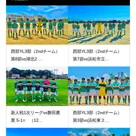
西部YL3部（2ndチーム）
西部YL3部（2ndチーム）
第8節vs湖北2 ...
第7節vs浜松市立...
新人戦1次リーグvs磐田農
西部YL3部（2ndチーム）
業 5-1○ （12...
第3節vs浜松東２...